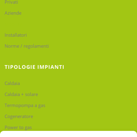
Privati
Aziende
Mobility
Installatori
Norme / regolamenti
TIPOLOGIE IMPIANTI
Caldaia
Caldaia + solare
Termopompa a gas
Cogeneratore
Power to gas